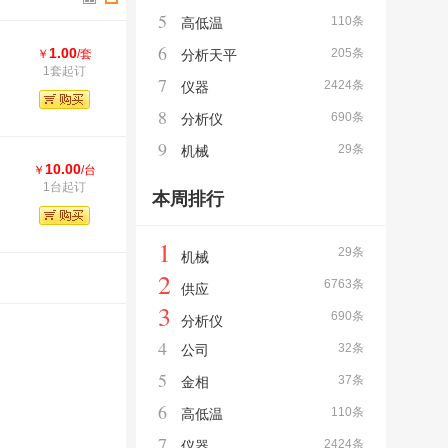
5
110条
高低温
6
1.00
205条
￥
/套
分析天平
1套起订
7
2424条
仪器
8
690条
分析仪
9
29条
机械
10.00
￥
/台
1台起订
本周排行
1
29条
机械
2
6763条
供应
3
690条
分析仪
4
32条
公司
5
37条
金相
6
110条
高低温
7
2424条
仪器