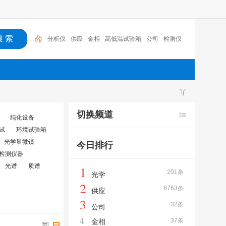
分析仪
供应
金相
高低温试验箱
公司
检测仪
高低温
冲击试验机
机械
仪器
切换频道
纯化设备
试
环境试验箱
光学显微镜
今日排行
检测仪器
光谱
质谱
1
201条
光学
2
6763条
供应
3
32条
公司
4
37条
金相