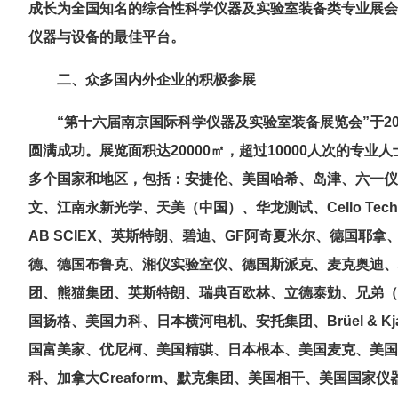
成长为全国知名的综合性科学仪器及实验室装备类专业展会
仪器与设备的最佳平台。
二、众多国内外企业的积极参展
“第十六
届南京国际科学仪器及实验室装备展览会
”于
2
圆满成功。展览面积达20000
㎡，超过
10000
人次的专业人
多个国家和地区，包括：安捷伦、美国哈希、岛津、六一仪
文、江南永新光学、天美（中国）、华龙测试、
Cello Tec
AB SCIEX
、英斯特朗、碧迪、
GF
阿奇夏米尔、德国耶拿
德、德国布鲁克、湘仪实验室仪、德国斯派克、麦克奥迪、
团、熊猫集团、英斯特朗、瑞典百欧林、立德泰勀、兄弟（
国扬格、美国力科、日本横河电机、安托集团、Brüel & 
国富美家、优尼柯
、美国精骐、日本根本、美国麦克、美国
科、加拿大
Creaform
、默克集团、美国相干、美国国家仪