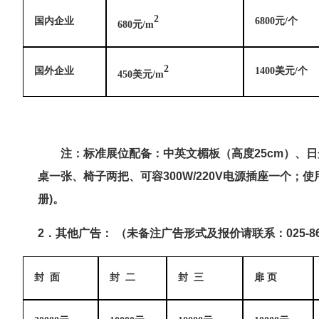
2
国内企业
6800元/个
680元/m
2
国外企业
1400美元/个
450美元/m
注：
标准展位配备：中英文楣板（高度
25cm
）、日
桌一张、椅子两把、可容
300W/220V
电源插座一个；使
册
)
。
2
．其他广告： （未备注广告形式及报价请联系：
025-
8
封 面
封 二
封 三
扉 页