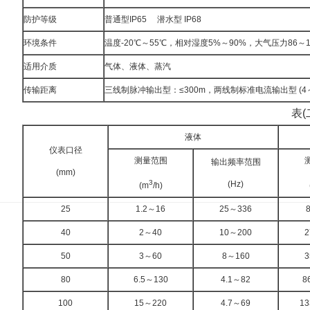
防护等级
普通型
IP65
潜水型 IP68
环境条件
温度
-20℃～55℃，相对湿度5%～90%，大气压力86～10
适用介质
气体、液体、蒸汽
传输距离
三线制脉冲输出型：
≤300m，两线制标准电流输出型 (4～
表
(
液体
仪表口径
测量范围
输出频率范围
(mm)
3
(Hz)
(m
/h)
25
1.2
～
16
25
～
336
8
40
2
～
40
10
～
200
2
50
3
～
60
8
～
160
3
80
6.5
～
130
4.1
～
82
8
100
15
～
220
4.7
～
69
13