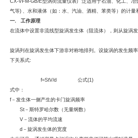
CX-VFM-GB/E型涡街流量仪表广泛适用于石油、化
气等) 、水和液体（如：水、汽油、酒精、苯类等）的计量
一.
工作原理
在流体中设置非流线型旋涡发生体（阻流体），则从旋涡发
旋涡列在旋涡发生体下游非对称地排列。设旋涡的发生频率
下关系式:
f=StV/d
公式
(1)
式中：
f－发生体一侧产生的卡门旋涡频率
St－斯特罗哈尔数（无量纲数）
V－流体的平均流速
d－旋涡发生体的宽度