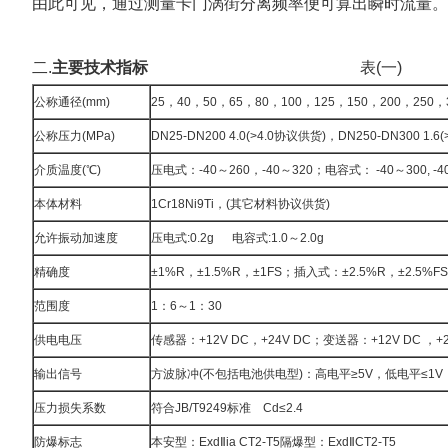
由此可见，通过测量卡门涡街分离频率便可算出瞬时流量。
二.
主要技术指标
表
(一)
公称通径
(mm)
25，
40，50，65，80，100，125，150，200，250，
公称压力
(MPa)
DN25-DN200 4.0(>4.0协议供货
)，DN250-DN300 1.6
介质温度
(℃)
压电式：
-40～260，-40～320；电容式： -40～300, 
本体材料
1Cr18Ni9Ti，
(其它材料协议供货)
允许振动加速度
压电式
:0.2g
电容式:1.0
～
2.0g
精确度
±1%R，
±1.5%R，±1FS；插入式：±2.5%R，±2.5%FS
范围度
1：
6～1：30
供电电压
传感器：
+12V DC，+24V DC；变送器：+12V DC ，
输出信号
方波脉冲
(不包括电池供电型)：高电平≥5V，低电平≤1V
压力损失系数
符合
JB/T9249标准 Cd≤2.4
防爆标志
本安型：
ExdⅡia CT2-T5隔爆型：ExdⅡCT2-T5