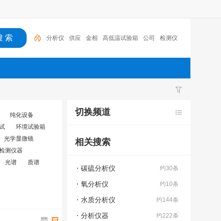
分析仪
供应
金相
高低温试验箱
公司
检测仪
高低温
冲击试验机
机械
仪器
切换频道
纯化设备
试
环境试验箱
光学显微镜
相关搜索
检测仪器
光谱
质谱
碳硫分析仪
约30条
氧分析仪
约10条
水质分析仪
约144条
分析仪器
约222条