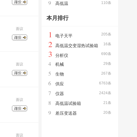
9
110条
高低温
本月排行
面议
1
205条
电子天平
2
16条
高低温交变湿热试验箱
3
690条
分析仪
4
29条
机械
面议
5
267条
生物
6
6763条
供应
7
2424条
仪器
面议
8
21条
高低温试验箱
9
20条
差压变送器
面议