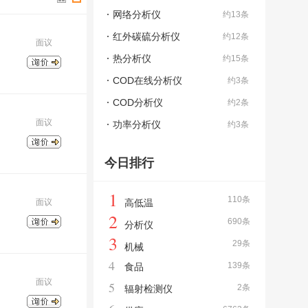
网络分析仪
约13条
红外碳硫分析仪
约12条
面议
热分析仪
约15条
COD在线分析仪
约3条
COD分析仪
约2条
面议
功率分析仪
约3条
今日排行
1
110条
面议
高低温
2
690条
分析仪
3
29条
机械
4
139条
食品
面议
5
2条
辐射检测仪