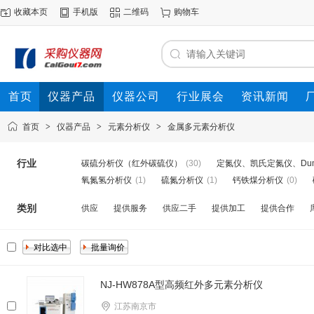
收藏本页
手机版
二维码
购物车
首页
仪器产品
仪器公司
行业展会
资讯新闻
首页
>
仪器产品
>
元素分析仪
>
金属多元素分析仪
行业
碳硫分析仪（红外碳硫仪）
(30)
定氮仪、凯氏定氮仪、Du
氧氮氢分析仪
(1)
硫氮分析仪
(1)
钙铁煤分析仪
(0)
类别
供应
提供服务
供应二手
提供加工
提供合作
NJ-HW878A型高频红外多元素分析仪
江苏南京市