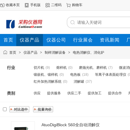
收藏本页
手机版
二维码
购物车
首页
仪器产品
仪器公司
行业展会
资讯新闻
首页
>
仪器产品
>
制样消解设备
>
电热消解仪、消化炉
行业
切片机
(9)
熔样机
(0)
磨抛光机、磨样机
(7)
微波消
镶嵌机、镶样机
(0)
电热板
(18)
等离子体表面处理仪
(
红外加热消解系统
(0)
消解罐
(37)
类别
供应
提供服务
供应二手
提供加工
提供合作
AtuoDigiBlock S60全自动消解仪