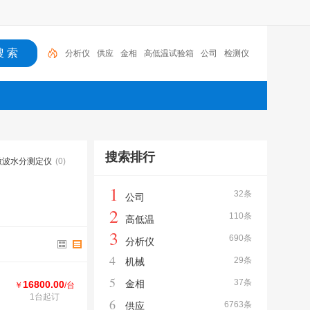
分析仪
供应
金相
高低温试验箱
公司
检测仪
高低温
冲击试验机
机械
仪器
搜索排行
微波水分测定仪
(0)
1
32条
公司
2
110条
高低温
3
690条
分析仪
4
29条
机械
5
37条
金相
16800.00
￥
/台
1台起订
6
6763条
供应