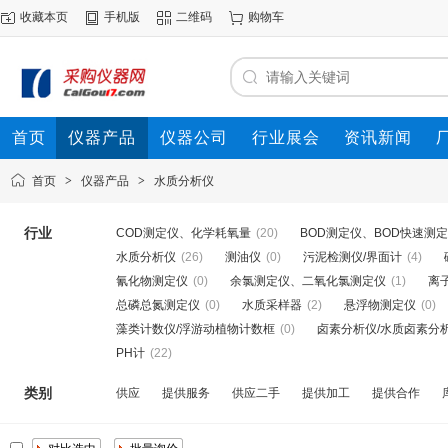
收藏本页
手机版
二维码
购物车
首页
仪器产品
仪器公司
行业展会
资讯新闻
首页
>
仪器产品
>
水质分析仪
行业
COD测定仪、化学耗氧量
(20)
BOD测定仪、BOD快速测
水质分析仪
(26)
测油仪
(0)
污泥检测仪/界面计
(4)
氰化物测定仪
(0)
余氯测定仪、二氧化氯测定仪
(1)
离
总磷总氮测定仪
(0)
水质采样器
(2)
悬浮物测定仪
(0)
藻类计数仪/浮游动植物计数框
(0)
卤素分析仪/水质卤素分
PH计
(22)
类别
供应
提供服务
供应二手
提供加工
提供合作