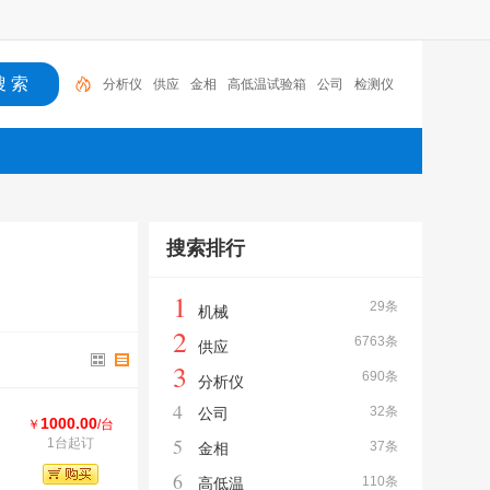
分析仪
供应
金相
高低温试验箱
公司
检测仪
高低温
冲击试验机
机械
仪器
搜索排行
1
29条
机械
2
6763条
供应
3
690条
分析仪
4
32条
公司
1000.00
￥
/台
5
1台起订
37条
金相
6
110条
高低温