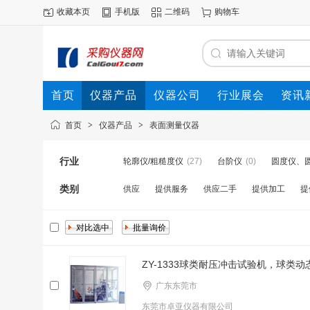
收藏本页
手机版
二维码
购物车
首页
仪器产品
仪器公司
行业展会
资讯
首页
>
仪器产品
>
表面测量仪器
行业
轮廓仪/粗糙度仪
(27)
台阶仪
(0)
圆度仪、
类别
供应
提供服务
供应二手
提供加工
提
ZY-1333球类耐压冲击试验机，球类
广东东莞市
东莞市卓亚仪器有限公司