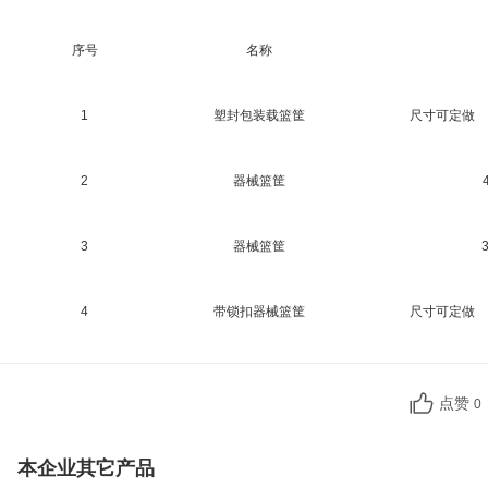
序号
名称
1
塑封包装载篮筐
尺寸可定做
2
器械篮筐
3
器械篮筐
4
带锁扣器械篮筐
尺寸可定做
点赞
0
本企业其它产品