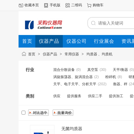
收藏本页
手机版
二维码
购物车
首页
仪器产品
仪器公司
行业展会
资讯
首页
>
仪器产品
>
常用仪器
>
均质器 、均质机
行业
混合分散设备
(0)
真空泵
(30)
天平/衡器
(0)
涡旋振荡器、旋涡混合器
(2)
粉碎机
(8)
研
天平、电子天平、分析天平
(202)
衡器、秤
(24
类别
供应
提供服务
供应二手
提供加工
提
无菌均质器