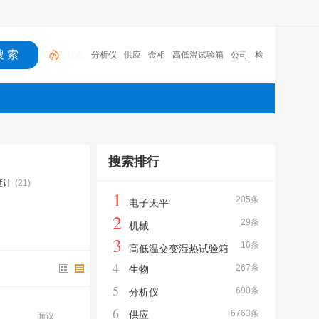
分析仪
供应
金相
高低温试验箱
公司
检测仪
高低温
冲击试验机
机械
仪器
搜索排行
度计
(21)
1
205条
电子天平
2
29条
机械
3
16条
高低温交变湿热试验箱
4
267条
生物
5
690条
分析仪
6
6763条
供应
面议