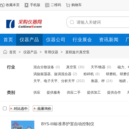
收藏本页
手机版
二维码
购物车
首页
仪器产品
仪器公司
行业展会
资讯新闻
首页
>
仪器产品
>
常用仪器
>
直联旋片真空泵
行业
混合分散设备
(0)
真空泵
(30)
天平/衡器
(0)
磁力、
涡旋振荡器、旋涡混合器
(2)
粉碎机
(8)
研磨机、研磨
天平、电子天平、分析天平
(202)
衡器、秤
(24)
地磅
类别
供应
提供服务
供应二手
提供加工
提供合作
BYS-III标准养护室自动控制仪