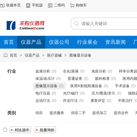
收藏本页
手机版
二维码
购物车
首页
仪器产品
仪器公司
行业展会
资讯新闻
首页
>
仪器产品
>
医疗器械
>
图像显示设备
行业
血液分析
(0)
生化/尿液
(0)
免疫分析
(0)
样本分离
体温/血压计
(0)
普通诊查
(0)
眼科检查
(0)
医用内
图像显示设备
(0)
医用X射线附属设备
(0)
手术设备
(0)
电疗仪器
(0)
光疗/磁疗
(0)
压力/熏蒸/牵引
(0)
辅助
运动疗法
(0)
作业疗法
(0)
康复评定
(0)
中医治疗
(
类别
供应
提供服务
供应二手
提供加工
提供合作