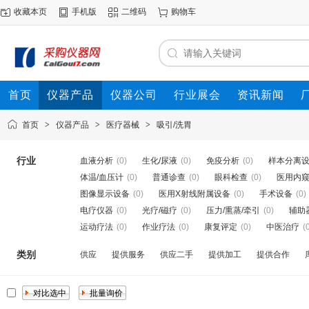
收藏本页
手机版
二维码
购物车
首页
仪器产品
仪器公司
行业展会
资讯新闻
首页
>
仪器产品
>
医疗器械
>
吸引/洗胃
行业
血液分析
(0)
生化/尿液
(0)
免疫分析
(0)
样本分离
体温/血压计
(0)
普通诊查
(0)
眼科检查
(0)
医用内
图像显示设备
(0)
医用X射线附属设备
(0)
手术设备
(0)
电疗仪器
(0)
光疗/磁疗
(0)
压力/熏蒸/牵引
(0)
辅助
运动疗法
(0)
作业疗法
(0)
康复评定
(0)
中医治疗
(
类别
供应
提供服务
供应二手
提供加工
提供合作