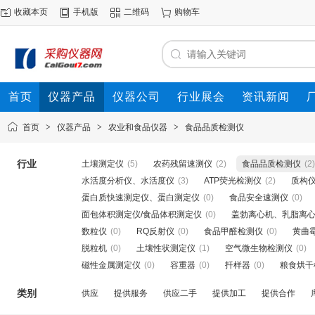
收藏本页
手机版
二维码
购物车
首页
仪器产品
仪器公司
行业展会
资讯新闻
首页
>
仪器产品
>
农业和食品仪器
>
食品品质检测仪
行业
土壤测定仪
(5)
农药残留速测仪
(2)
食品品质检测仪
(2)
水活度分析仪、水活度仪
(3)
ATP荧光检测仪
(2)
质构
蛋白质快速测定仪、蛋白测定仪
(0)
食品安全速测仪
(0)
面包体积测定仪/食品体积测定仪
(0)
盖勃离心机、乳脂离
数粒仪
(0)
RQ反射仪
(0)
食品甲醛检测仪
(0)
黄曲
脱粒机
(0)
土壤性状测定仪
(1)
空气微生物检测仪
(0)
磁性金属测定仪
(0)
容重器
(0)
扦样器
(0)
粮食烘干
类别
供应
提供服务
供应二手
提供加工
提供合作