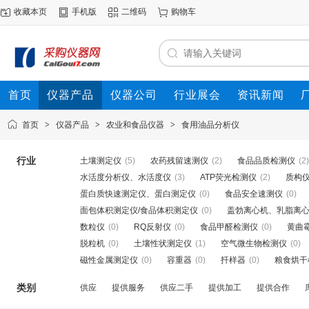
收藏本页
手机版
二维码
购物车
首页
仪器产品
仪器公司
行业展会
资讯新闻
首页
>
仪器产品
>
农业和食品仪器
>
食用油品分析仪
行业
土壤测定仪
(5)
农药残留速测仪
(2)
食品品质检测仪
(2)
水活度分析仪、水活度仪
(3)
ATP荧光检测仪
(2)
质构
蛋白质快速测定仪、蛋白测定仪
(0)
食品安全速测仪
(0)
面包体积测定仪/食品体积测定仪
(0)
盖勃离心机、乳脂离
数粒仪
(0)
RQ反射仪
(0)
食品甲醛检测仪
(0)
黄曲
脱粒机
(0)
土壤性状测定仪
(1)
空气微生物检测仪
(0)
磁性金属测定仪
(0)
容重器
(0)
扦样器
(0)
粮食烘干
类别
供应
提供服务
供应二手
提供加工
提供合作